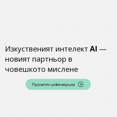
Изкуственият интелект
AI
—
новият партньор в
човешкото мислене
Промпт инженеринг