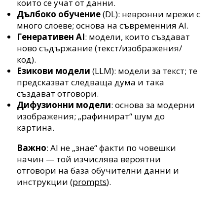
които се учат от данни.
Дълбоко обучение
(DL): невронни мрежи с
много слоеве; основа на съвременния AI.
Генеративен AI
: модели, които създават
ново съдържание (текст/изображения/
код).
Езикови модели
(LLM): модели за текст; те
предсказват следваща дума и така
създават отговори.
Дифузионни модели
: основа за модерни
изображения; „рафинират“ шум до
картина.
Важно
: AI не „знае“ факти по човешки
начин — той изчислява вероятни
отговори на база обучителни данни и
инструкции (
prompts
).