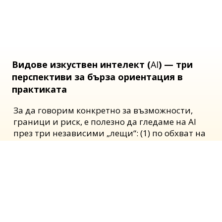
Видове изкуствен интелект (
AI
) — три
перспективи за бърза ориентация в
практиката
За да говорим конкретно за възможности,
граници и риск, е полезно да гледаме на AI
през три независими „лещи“: (1) по обхват на
способностите, (2) по функционално
поведение и (3) по подход на обучение/
изграждане. Те не се изключват — описват
различни аспекти на една система и често се
комбинират в реални решения.​​