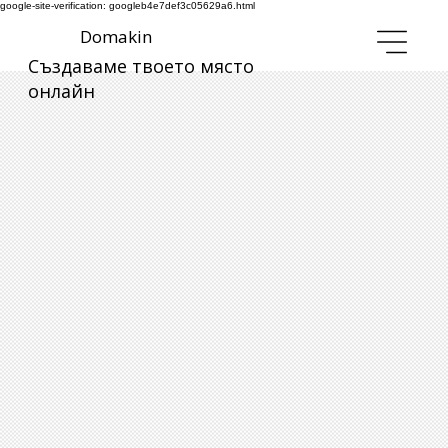
google-site-verification: googleb4e7def3c05629a6.html
Domakin
Създаваме твоето място
онлайн