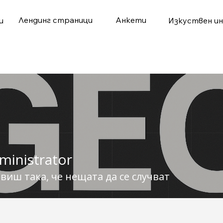
Лендинг страници
Aнкети
и
Изкуствен и
ministrator
виш така, че нещата да се случват