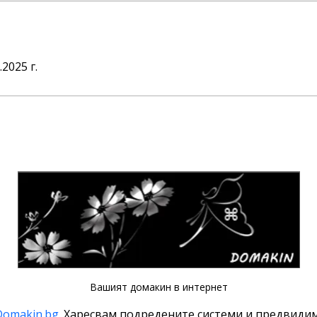
2025 г.
Вашият домакин в интернет
Domakin.bg
. Харесвам подредените системи и предвидим