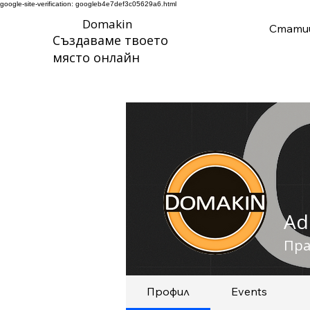
google-site-verification: googleb4e7def3c05629a6.html
Domakin
Стати
Създаваме твоето
място онлайн
Ad
Пра
Профил
Events