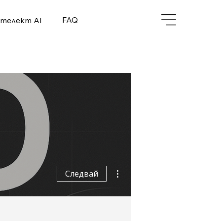
FAQ
нтелект AI
Още действия
Следвай