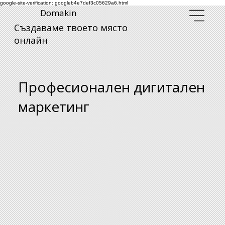
google-site-verification: googleb4e7def3c05629a6.html
Domakin
Създаваме твоето място
онлайн
Професионален дигитален
маркетинг