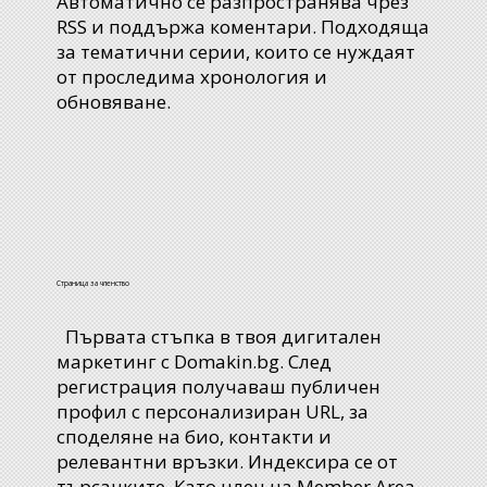
Автоматично се разпространява чрез
RSS и поддържа коментари. Подходяща
за тематични серии, които се нуждаят
от проследима хронология и
обновяване.
Страница за членство
Първата стъпка в твоя дигитален
маркетинг с Domakin.bg. След
регистрация получаваш публичен
профил с персонализиран URL, за
споделяне на био, контакти и
релевантни връзки. Индексира се от
търсачките. Като член на Member Area