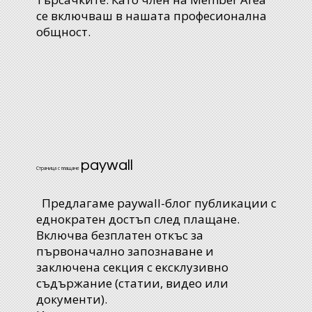
се включваш в нашата професионална
общност.
paywall
Страница с плащане
Предлагаме paywall-блог публикации с
еднократен достъп след плащане.
Включва безплатен откъс за
първоначално запознаване и
заключена секция с ексклузивно
съдържание (статии, видео или
документи).