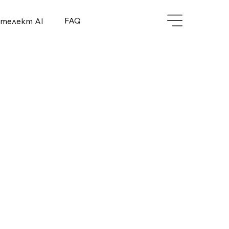
FAQ
нтелект AI