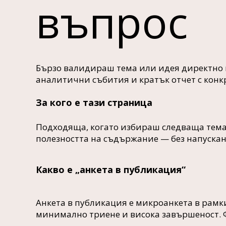
въпрос
Бързо валидираш тема или идея директно в
аналитични събития и кратък отчет с конк
За кого е тази страница
Подходяща, когато избираш следваща тема
полезността на съдържание — без напускан
Какво е „анкета в публикация“
Анкета в публикация е микроанкета в рамки
минимално триене и висока завършеност. Фо