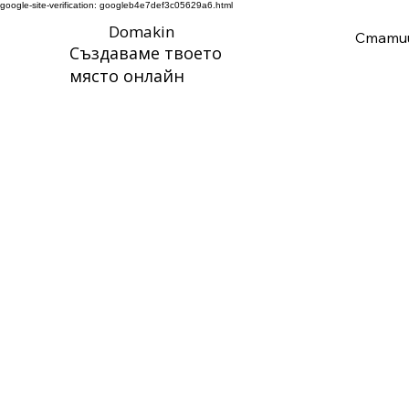
google-site-verification: googleb4e7def3c05629a6.html
Domakin
Стати
Създаваме твоето
място онлайн