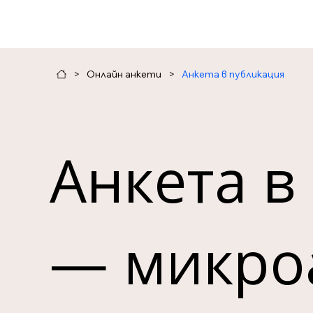
>
Онлайн анкети
>
Анкета в публикация
Анкета в
— микроа