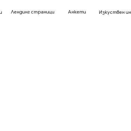
Лендинг страници
Aнкети
и
Изкуствен и