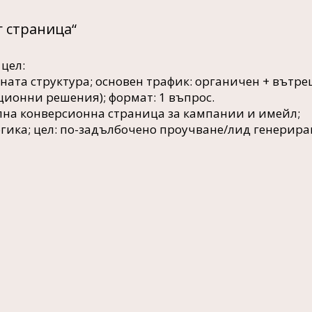
г страница“
цел:​
ната структура; основен трафик: органичен + вътр
кционни решения); формат: 1 въпрос.
на конверсионна страница за кампании и имейл;
ика; цел: по-задълбочено проучване/лид генерира