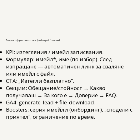
Лендинг с форма за изтегляне (lead magnet / download)
KPI: изтегляния / имейл записвания.
Формуляр: имейл*, име (по избор). След
изпращане — автоматичен линк за сваляне
или имейл с файл.
CTA: „Изтегли безплатно“.
Секции: Обещание/стойност → Какво
получаваш → За кого е → Доверие → FAQ.
GA4: generate_lead + file_download.
Boosters: серия имейли (онбординг), „сподели с
приятел“, ограничение по време.