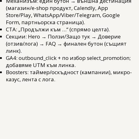
Механизъм: един бутон → външна дестинация
(магазин/e-shop продукт, Calendly, App
Store/Play, WhatsApp/Viber/Telegram, Google
Form, партньорска страница).
CTA: „Продължи към …“ (спрямо целта).
Секции: Hero → Ползи/Защо тук → Доверие
(отзив/лога) → FAQ → финален бутон (същият
линк).
GA4: outbound_click + по избор select_promotion;
добавяме UTM към линка.
Boosters: таймер/оскъдност (кампании), микро-
казус, лента с лога.