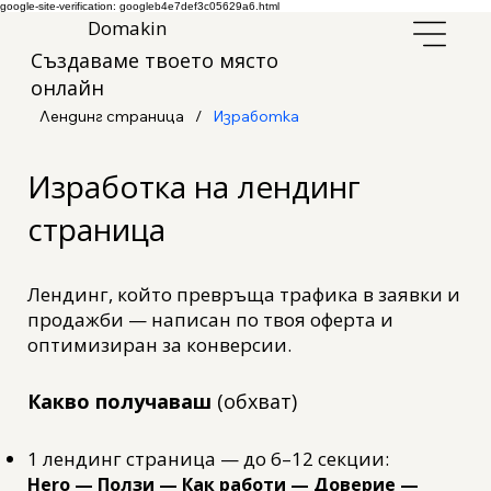
google-site-verification: googleb4e7def3c05629a6.html
Domakin
Създаваме твоето място
онлайн
Лендинг страница
/
Изработка
Изработка на лендинг
страница
Лендинг, който превръща трафика в заявки и
продажби — написан по твоя оферта и
оптимизиран за конверсии.
Какво получаваш
(обхват)
1 лендинг страница — до 6–12 секции:
Hero
— Ползи — Как работи — Доверие —