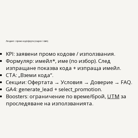
Лендинг с промо код/оферта (coupon / claim)
KPI: заявени промо кодове / използвания.
Формуляр: имейл*, име (по избор). След
изпращане показва кода + изпраща имейл.
CTA: „Вземи кода“.
Секции: Офертата → Условия → Доверие → FAQ.
GA4: generate_lead + select_promotion.
Boosters: ограничение по време/брой,
UTM
за
проследяване на използванията.