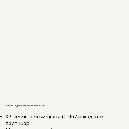
Лендинг с един бутон (външна дестинация)
KPI: кликове към целта (
CTR
) / изход към
партньор.