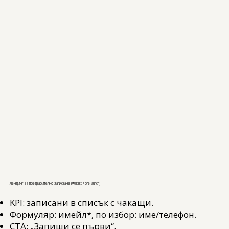
Лендинг за предварително записване (waitlist / pre‑launch)
KPI: записани в списък с чакащи.
Формуляр: имейл*, по избор: име/телефон.
CTA: „Запиши се първи“.