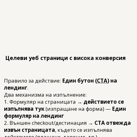
Целеви уеб страници с висока конверсия
Правило за действие:
Един бутон (
CTA
) на
лендинг
.
Два механизма на изпълнение:
1. Формуляр на страницата →
действието се
изпълнява тук
(изпращане на форма) —
Един
формуляр
на лендинг
2. Външен checkout/дестинация →
CTA отвежда
извън страницата
, където се изпълнява
действието (плащане, дарение, др.).