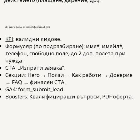
Лендинг с форма за заявка/оферта (lead gen)
KPI
: валидни лидове.
Формуляр (по подразбиране): име*, имейл*,
телефон, свободно поле; до 2 доп. полета при
нужда.
CTA: „Изпрати заявка“.
Секции: Hero → Ползи → Как работи → Доверие
→ FAQ → финален CTA.
GA4: form_submit_lead.
Boosters
: Квалифициращи въпроси, PDF оферта.