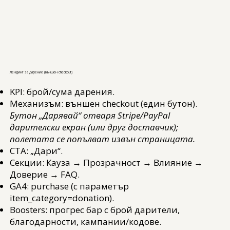
Лендинг за дарение (външен checkout)
KPI: брой/сума дарения.
Механизъм: външен checkout (един бутон).
Бутон „Дарявай“ отваря Stripe/PayPal
дарителски екран (или друг доставчик);
полетата се попълват извън страницата.
CTA: „Дари“.
Секции: Каузa → Прозрачност → Влияние →
Доверие → FAQ.
GA4: purchase (с параметър
item_category=donation).
Boosters: прогрес бар с брой дарители,
благодарности, кампании/кодове.