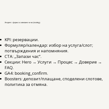
Лендинг с форма за записване на час (booking)
KPI: резервации.
Формуляр/календар: избор на услуга/слот;
потвърждения и напомняния.
CTA: „Запази час“.
Секции: Hero → Услуги → Процес → Доверие →
FAQ.
GA4: booking_confirm.
Boosters: депозит/плащане, споделени слотове,
политика за отмяна.