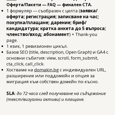
Оферта/Пакети — FAQ — финален CTA.
1 формуляр — съобразен с целта (
заявка/
оферта; регистрация; записване на час;
покупка/плащане; дарение; бриф/
кандидатура; кратка анкета до 5 въпроса;
членство/вход; абонамент
) + Thank‑you
page.
1 език, 1 ревизионен цикъл.
Базов SEO (title, description, Open Graph) и GA4 с
основни събития: view, scroll, form_submit,
cta_click, call_click.
Хостваме на
domakin.bg
с индивидуален URL,
разширение или поддомейн и опция за
миграция към собствен домейн по-късно.
SLA
:
до 72 часа след получаване на съдържание
(текст/визуални активи) и плащане.