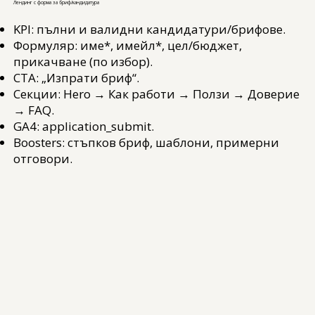
Лендинг с форма за бриф/кандидатура
KPI: пълни и валидни кандидатури/брифове.
Формуляр: име*, имейл*, цел/бюджет,
прикачване (по избор).
CTA: „Изпрати бриф“.
Секции: Hero → Как работи → Ползи → Доверие
→ FAQ.
GA4: application_submit.
Boosters: стъпков бриф, шаблони, примерни
отговори.