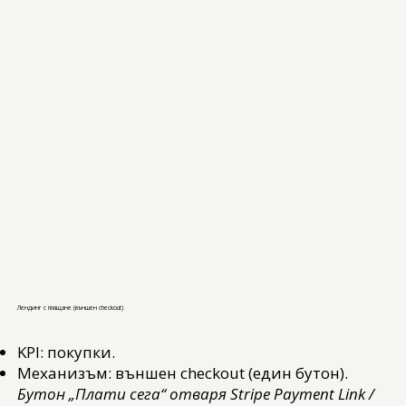
Лендинг с плащане (външен checkout)
KPI: покупки.
Механизъм: външен checkout (един бутон).
Бутон „Плати сега“ отваря Stripe Payment Link /