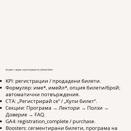
Лендинг с форма за регистрация на събитие/билет
KPI: регистрации / продадени билети.
Формуляр: име*, имейл*, опция билети/брой;
автоматични потвърждения.
CTA: „Регистрирай се“ / „Купи билет“.
Секции: Програма → Лектори → Ползи →
Доверие → FAQ.
GA4: registration_complete / purchase.
Boosters: сегментирани билети, програма на