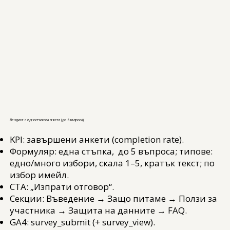
Лендинг с едностъпкова анкета (до 5 въпроса)
KPI: завършени анкети (completion rate).
Формуляр: една стъпка, до 5 въпроса; типове:
едно/много избори, скала 1–5, кратък текст; по
избор имейл.
CTA: „Изпрати отговор“.
Секции: Въведение → Защо питаме → Ползи за
участника → Защита на данните → FAQ.
GA4: survey_submit (+ survey_view).