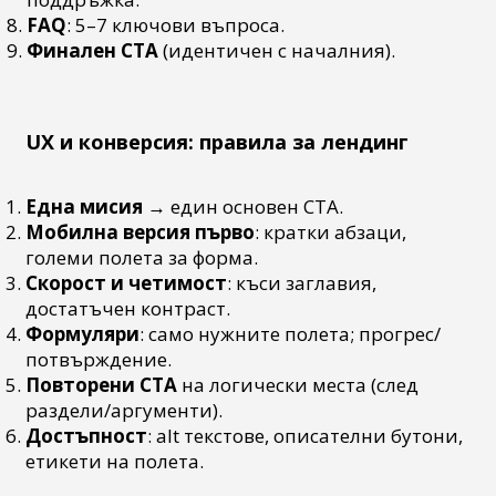
FAQ
: 5–7 ключови въпроса.
Финален CTA
(идентичен с началния).
UX и конверсия: правила за лендинг
Една мисия
→ един основен CTA.
Мобилна версия първо
: кратки абзаци,
големи полета за форма.
Скорост и четимост
: къси заглавия,
достатъчен контраст.
Формуляри
: само нужните полета; прогрес/
потвърждение.
Повторени CTA
на логически места (след
раздели/аргументи).
Достъпност
: alt текстове, описателни бутони,
етикети на полета.