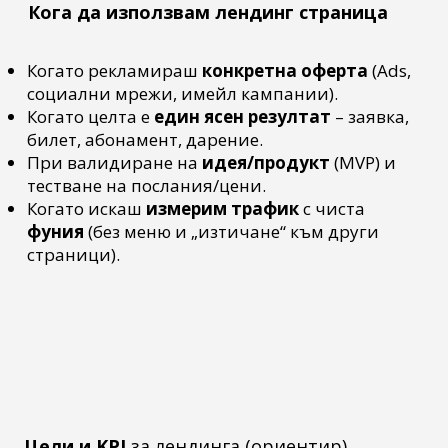
Кога да използвам лендинг страница
Когато рекламираш
конкретна оферта
(Ads,
социални мрежи, имейл кампании).
Когато целта е
един ясен резултат
– заявка,
билет, абонамент, дарение.
При валидиране на
идея/продукт
(MVP) и
тестване на послания/цени.
Когато искаш
измерим трафик
с чиста
фуния
(без меню и „изтичане“ към други
страници).
Цели и KPI
за лендинга
(ориентир)