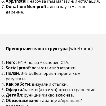
App/Install
: насочва към магазин/инсталация.
Donation/Non-profit
: ясна кауза + лесно
дарение.
Препоръчителна структура
(wireframe)
Hero:
H1 + полза + основен CTA.
Social proof
: лога/отзиви/метрики.
Ползи
: 3–5 bullets, ориентирани към
резултата.
Как работи
: визуални стъпки.
Оферта
/пакети (ако има): кратко сравнение.
Детайл
: функции/какво включва.
Обезопасяване
: гаранции/връщане/
поддръжка.