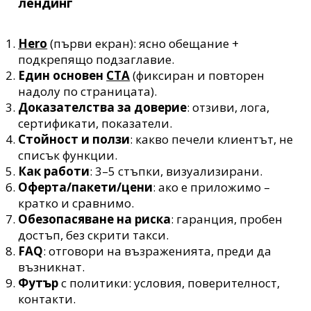
лендинг
Hero
(първи екран): ясно обещание +
подкрепящо подзаглавие.
Един основен
CTA
(фиксиран и повторен
надолу по страницата).
Доказателства за доверие
: отзиви, лога,
сертификати, показатели.
Стойност и ползи
: какво печели клиентът, не
списък функции.
Как работи
: 3–5 стъпки, визуализирани.
Оферта/пакети/цени
: ако е приложимо –
кратко и сравнимо.
Обезопасяване на риска
: гаранция, пробен
достъп, без скрити такси.
FAQ
: отговори на възраженията, преди да
възникнат.
Футър
с политики: условия, поверителност,
контакти.