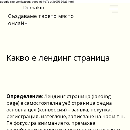
google-site-verification: googleb4e7def3c05629a6.html
Domakin
Създаваме твоето място
онлайн
Какво е лендинг страница
Определение
: Лендинг страница (landing
page) е самостоятелна уеб страница с една
основна цел (конверсия) – заявка, покупка,
регистрация, изтегляне, записване на час и т.н.
Тя фокусира вниманието, премахва
разсейващи елементи и води посетителя към